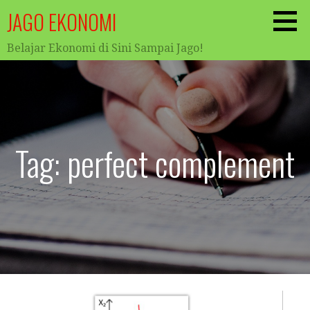
Skip
JAGO EKONOMI
to
content
Belajar Ekonomi di Sini Sampai Jago!
Tag: perfect complement