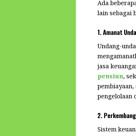
Ada beberapa
lain sebagai 
1. Amanat Und
Undang-undan
mengamanatk
jasa keuanga
pensiun
, se
pembiayaan, 
pengelolaan 
2. Perkembang
Sistem keuan