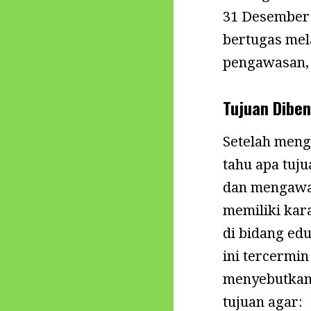
31 Desember 
bertugas mel
pengawasan,
Tujuan Dibe
Setelah menge
tahu apa tuj
dan mengawas
memiliki kar
di bidang ed
ini tercermi
menyebutkan
tujuan agar: