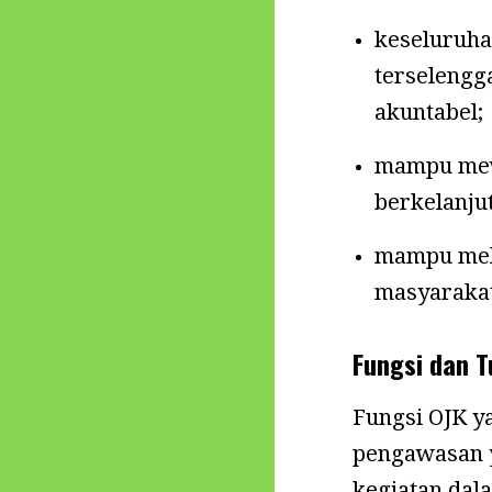
keseluruha
terselengga
akuntabel;
mampu mew
berkelanjut
mampu mel
masyaraka
Fungsi dan 
Fungsi OJK y
pengawasan y
kegiatan dal