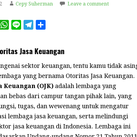
2
Cepy Suherman
Leave a comment
E
W
Li
T
S
m
h
n
el
h
ai
at
e
e
a
oritas Jasa Keuangan
s
g
r
A
r
e
ngenai sektor keuangan, tentu kamu tidak asin
p
a
lembaga yang bernama Otoritas Jasa Keuangan.
p
m
sa Keuangan (OJK)
adalah lembaga yang
an bebas dari campur tangan pihak lain, yang
ngsi, tugas, dan wewenang untuk mengatur
i lembaga jasa keuangan, serta melindungi
tor jasa keuangan di Indonesia. Lembaga ini
rdasarkan Undang-undang Nomor 21 Tahun 201