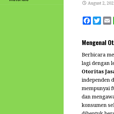
August 2, 202
F
T
a
w
c
it
Mengenal Ot
e
te
l
b
r
Berbicara me
o
lagi dengan 
o
Otoritas Ja
k
independen d
mempunyai fu
dan mengawas
konsumen sek
dibentuk be