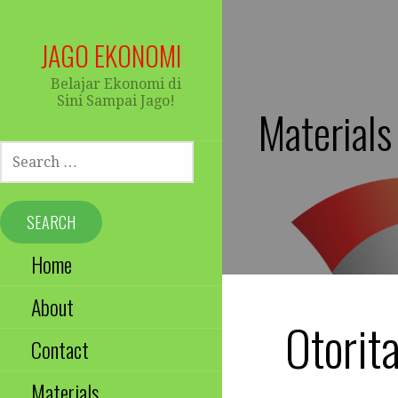
JAGO EKONOMI
Belajar Ekonomi di
Sini Sampai Jago!
Materials
Home
About
Otorit
Contact
Materials