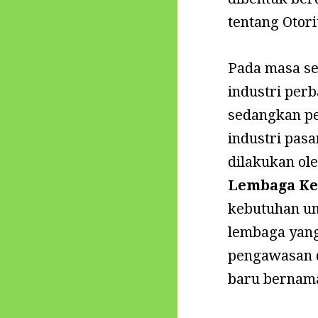
tentang Otor
Pada masa se
industri per
sedangkan pe
industri pas
dilakukan ol
Lembaga K
kebutuhan un
lembaga yang
pengawasan d
baru bernam