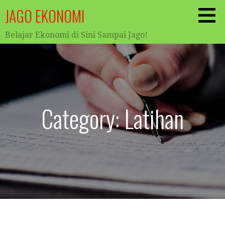
Skip
JAGO EKONOMI
to
content
Belajar Ekonomi di Sini Sampai Jago!
Category: Latihan