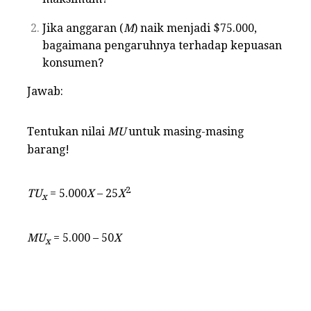
Jika anggaran (
M
) naik menjadi $75.000,
bagaimana pengaruhnya terhadap kepuasan
konsumen?
Jawab:
Tentukan nilai
MU
untuk masing-masing
barang!
2
TU
= 5.000
X
– 25
X
x
MU
= 5.000 – 50
X
x