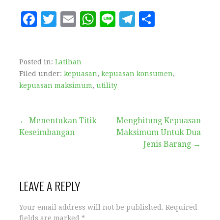
F
T
E
W
Li
T
S
a
w
m
h
n
el
h
c
it
ai
at
e
e
a
e
te
l
s
g
r
Posted in:
Latihan
Filed under:
kepuasan
,
kepuasan konsumen
,
b
r
A
r
e
kepuasan maksimum
,
utility
o
p
a
o
p
m
← Menentukan Titik
Menghitung Kepuasan
k
Keseimbangan
Maksimum Untuk Dua
Jenis Barang →
LEAVE A REPLY
Your email address will not be published.
Required
fields are marked
*