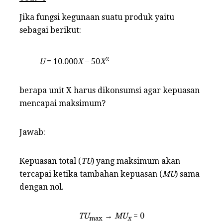
k
Jika fungsi kegunaan suatu produk yaitu
sebagai berikut:
2
U
= 10.000
X
– 50
X
berapa unit X harus dikonsumsi agar kepuasan
mencapai maksimum?
Jawab:
Kepuasan total (
TU
) yang maksimum akan
tercapai ketika tambahan kepuasan (
MU
) sama
dengan nol.
TU
→
MU
= 0
max
x