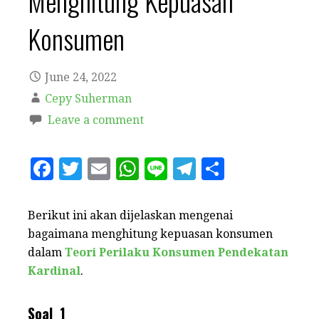
Menghitung Kepuasan
Konsumen
June 24, 2022
Cepy Suherman
Leave a comment
F
T
E
W
Li
T
S
a
w
m
h
n
el
h
c
it
ai
at
e
e
a
Berikut ini akan dijelaskan mengenai
e
te
l
s
g
r
bagaimana menghitung kepuasan konsumen
dalam
Teori Perilaku Konsumen Pendekatan
b
r
A
r
e
Kardinal
.
o
p
a
o
p
m
Soal 1