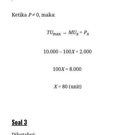
Ketika
P
≠ 0, maka:
TU
→
MU
=
P
max
x
x
10.000 – 100
X
= 2.000
100
X
= 8.000
X
= 80 (unit)
Soal 3
Diketahui: