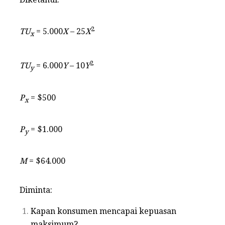
2
TU
= 5.000
X
– 25
X
x
2
TU
= 6.000
Y
– 10
Y
y
P
= $500
x
P
= $1.000
y
M
= $64.000
Diminta:
Kapan konsumen mencapai kepuasan
maksimum?