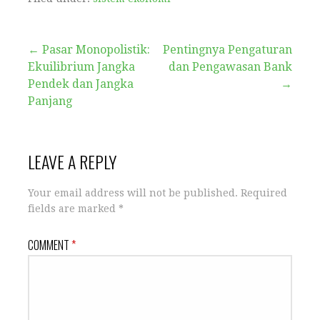
b
r
A
r
e
o
p
a
← Pasar Monopolistik:
o
p
Pentingnya Pengaturan
m
Ekuilibrium Jangka
dan Pengawasan Bank
k
Pendek dan Jangka
→
Panjang
LEAVE A REPLY
Your email address will not be published.
Required
fields are marked
*
COMMENT
*