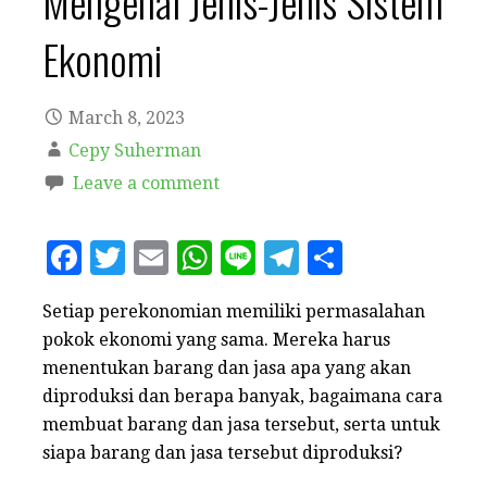
Mengenal Jenis-Jenis Sistem
Ekonomi
March 8, 2023
Cepy Suherman
Leave a comment
F
T
E
W
Li
T
S
a
w
m
h
n
el
h
Setiap perekonomian memiliki permasalahan
c
it
ai
at
e
e
a
pokok ekonomi yang sama. Mereka harus
e
te
l
s
g
r
menentukan barang dan jasa apa yang akan
b
r
A
r
e
diproduksi dan berapa banyak, bagaimana cara
o
p
a
membuat barang dan jasa tersebut, serta untuk
siapa barang dan jasa tersebut diproduksi?
o
p
m