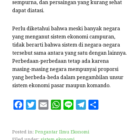
sempurna, dan persaingan yang kurang sehat
dapat diatasi.
Perlu diketahui bahwa meski banyak negara
yang menganut sistem ekonomi campuran,
tidak berarti bahwa sistem di negara-negara
tersebut sama antara yang satu dengan lainnya.
Perbedaan-perbedaan tetap ada karena
masing-masing negara mempunyai proporsi
yang berbeda-beda dalam pengambilan unsur
sistem ekonomi pasar maupun komando.
F
T
E
W
Li
T
S
a
w
m
h
n
el
h
c
it
ai
at
e
e
a
e
te
l
s
g
r
Posted in:
Pengantar Ilmu Ekonomi
Filed under:
sistem ekonomi