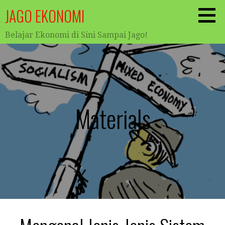
JAGO EKONOMI
Belajar Ekonomi di Sini Sampai Jago!
Materials