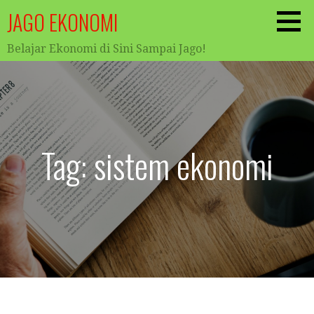
Skip
JAGO EKONOMI
to
content
Belajar Ekonomi di Sini Sampai Jago!
Tag: sistem ekonomi