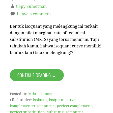
Cepy Suherman
Leave a comment
Bentuk isoquant yang melengkung ini terkait
dengan nilai marginal rate of technical
substitution (MRTS) yang terus menurun. Tapi
tahukah kamu, bahwa isoquant curve memiliki
bentuk lain (tidak melengkung)?
CONTINUE READING →
Posted in:
Mikroekonomi
Filed under:
isokuan
,
isoquant curve
,
komplementer sempurna
,
perfect complement
,
perfect substitution
,
substitusi sempurna