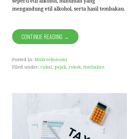
seperti etil alkohol, minuman yang
mengandung etil alkohol, serta hasil tembakau.
CONTINUE READING →
Posted in:
Makroekonomi
Filed under:
cukai
,
pajak
,
rokok
,
tembakau