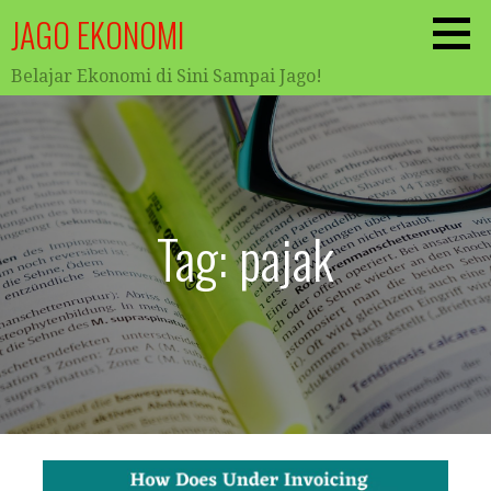
Skip
JAGO EKONOMI
to
content
Belajar Ekonomi di Sini Sampai Jago!
Tag: pajak