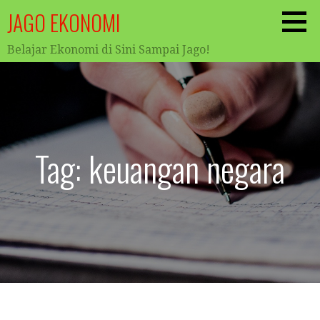
Skip
JAGO EKONOMI
to
content
Belajar Ekonomi di Sini Sampai Jago!
Tag: keuangan negara