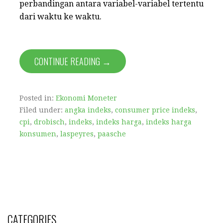
perbandingan antara variabel-variabel tertentu
dari waktu ke waktu.
CONTINUE READING →
Posted in:
Ekonomi Moneter
Filed under:
angka indeks
,
consumer price indeks
,
cpi
,
drobisch
,
indeks
,
indeks harga
,
indeks harga
konsumen
,
laspeyres
,
paasche
CATEGORIES