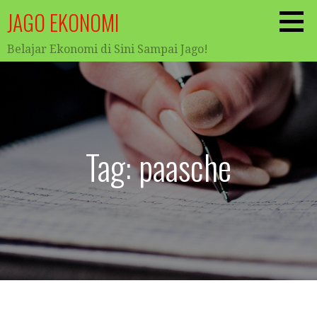
Skip
JAGO EKONOMI
to
content
Belajar Ekonomi di Sini Sampai Jago!
Tag: paasche