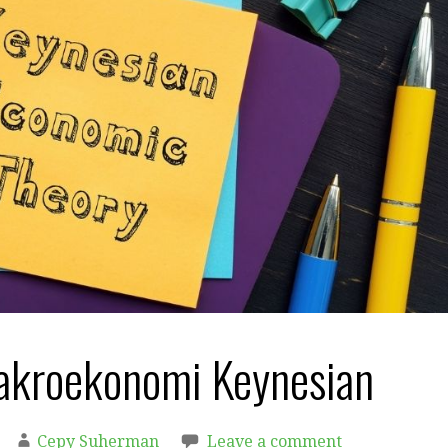
akroekonomi Keynesian
Cepy Suherman
Leave a comment