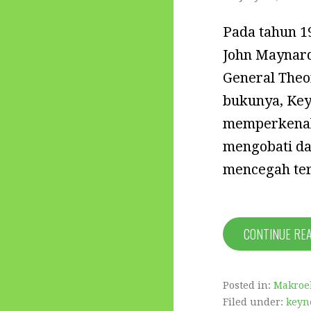
Pada tahun 1
John Maynard
General Theo
bukunya, Key
memperkenalk
mengobati da
mencegah ter
CONTINUE RE
Posted in:
Makroe
Filed under:
keyn