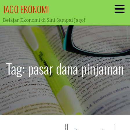
Skip
JAGO EKONOMI
to
content
Belajar Ekonomi di Sini Sampai Jago!
Tag: pasar dana pinjaman