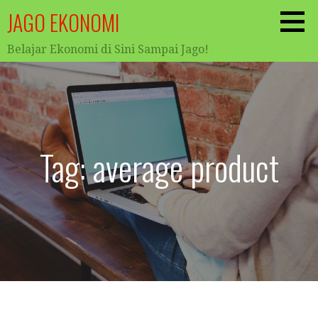
Skip
JAGO EKONOMI
to
content
Belajar Ekonomi di Sini Sampai Jago!
Tag: average product