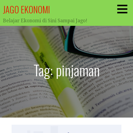
Skip
JAGO EKONOMI
to
content
Belajar Ekonomi di Sini Sampai Jago!
Tag: pinjaman