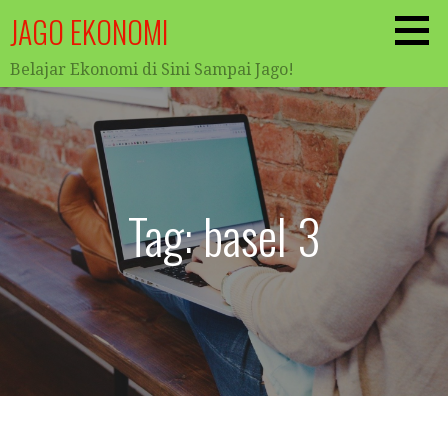
Skip
JAGO EKONOMI
to
content
Belajar Ekonomi di Sini Sampai Jago!
Tag: basel 3