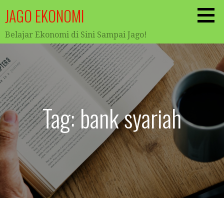
Skip
JAGO EKONOMI
to
content
Belajar Ekonomi di Sini Sampai Jago!
Tag: bank syariah